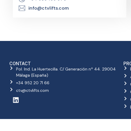
info@ctvlifts.com
CONTACT
PR
Pol. Ind. La Huertecilla. C/ Generación nº 44. 29004
Málaga (España)
+34 952 20 71 66
ctv@ctvlifts.com